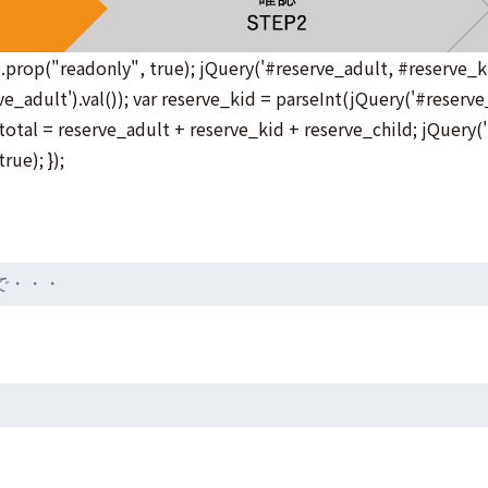
.prop("readonly", true); jQuery('#reserve_adult, #reserve_kid
_adult').val()); var reserve_kid = parseInt(jQuery('#reserve_k
 total = reserve_adult + reserve_kid + reserve_child; jQuery('#
ue); });