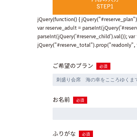
jQuery(function() { jQuery("#reserve_plan")
var reserve_adult = parseInt(jQuery('#reserve
parseInt(jQuery('#reserve_child').val()); var
jQuery("#reserve_total").prop("readonly", tr
ご希望のプラン
必須
お名前
必須
ふりがな
必須