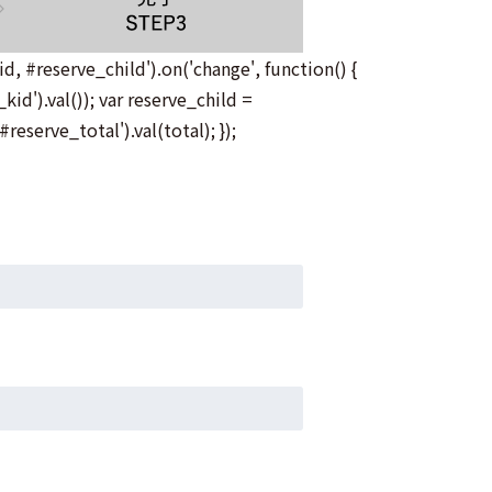
, #reserve_child').on('change', function() {
id').val()); var reserve_child =
reserve_total').val(total); });