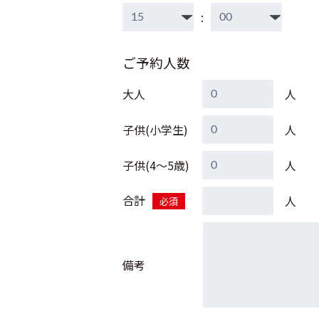
:
ご予約人数
大人
人
子供(小学生)
人
子供(4～5歳)
人
合計
人
必須
備考