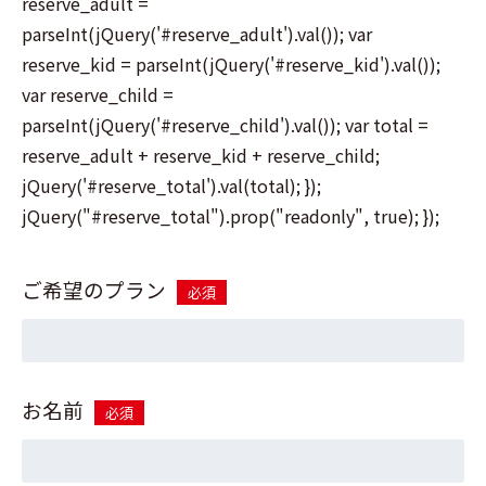
reserve_adult =
parseInt(jQuery('#reserve_adult').val()); var
reserve_kid = parseInt(jQuery('#reserve_kid').val());
var reserve_child =
parseInt(jQuery('#reserve_child').val()); var total =
reserve_adult + reserve_kid + reserve_child;
jQuery('#reserve_total').val(total); });
jQuery("#reserve_total").prop("readonly", true); });
ご希望のプラン
必須
お名前
必須