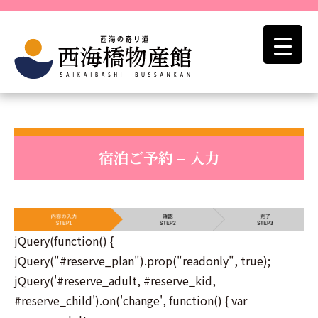
宿泊ご予約 – 入力
jQuery(function() {
jQuery("#reserve_plan").prop("readonly", true);
jQuery('#reserve_adult, #reserve_kid,
#reserve_child').on('change', function() { var