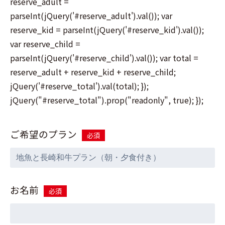
reserve_adult =
parseInt(jQuery('#reserve_adult').val()); var
reserve_kid = parseInt(jQuery('#reserve_kid').val());
var reserve_child =
parseInt(jQuery('#reserve_child').val()); var total =
reserve_adult + reserve_kid + reserve_child;
jQuery('#reserve_total').val(total); });
jQuery("#reserve_total").prop("readonly", true); });
ご希望のプラン
必須
お名前
必須