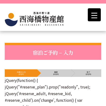
宿泊ご予約 – 入力
jQuery(function() {
jQuery("#reserve_plan").prop("readonly", true);
jQuery('#reserve_adult, #reserve_kid,
#reserve_child').on('change', function() { var